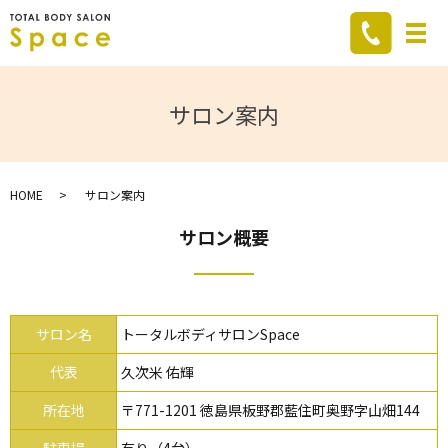
メ
サロン案内
HOME
サロン案内
サロン概要
サロン名
トータルボディサロンSpace
代表
久次米 佑輝
所在地
〒771-1201 徳島県板野郡藍住町奥野字山畑144
駐車場
有り（4台）